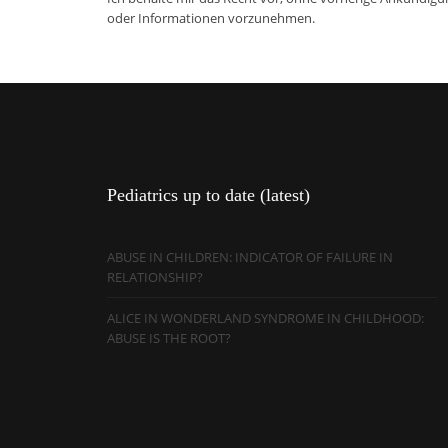
oder Informationen vorzunehmen.
Pediatrics
up to date (latest)
ABUSE IN CHILDREN: INDICATOR OF FAILURE IN
RELATIONSHIP?
ALICE IN WONDERLAND SYNDROME IN CHILDHOOD:
ABUSE IS THE ROOT?