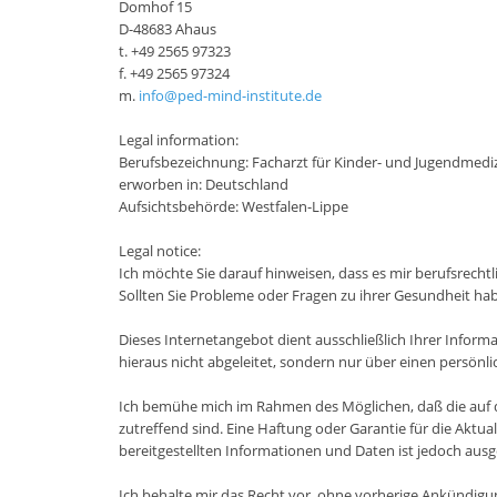
Domhof 15
D-48683 Ahaus
t. +49 2565 97323
f. +49 2565 97324
m.
info@ped-mind-institute.de
Legal information:
Berufsbezeichnung: Facharzt für Kinder- und Jugendmedi
erworben in: Deutschland
Aufsichtsbehörde: Westfalen-Lippe
Legal notice:
Ich möchte Sie darauf hinweisen, dass es mir berufsrechtli
Sollten Sie Probleme oder Fragen zu ihrer Gesundheit habe
Dieses Internetangebot dient ausschließlich Ihrer Informa
hieraus nicht abgeleitet, sondern nur über einen persönli
Ich bemühe mich im Rahmen des Möglichen, daß die auf d
zutreffend sind. Eine Haftung oder Garantie für die Aktual
bereitgestellten Informationen und Daten ist jedoch aus
Ich behalte mir das Recht vor, ohne vorherige Ankündig